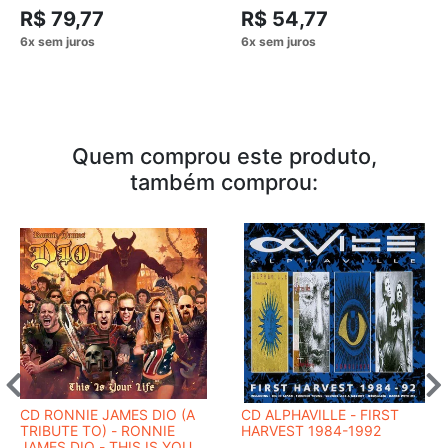
R$ 79,77
R$ 54,77
Quem comprou este produto,
também comprou:
CD RONNIE JAMES DIO (A
CD ALPHAVILLE - FIRST
TRIBUTE TO) - RONNIE
HARVEST 1984-1992
JAMES DIO - THIS IS YOUR