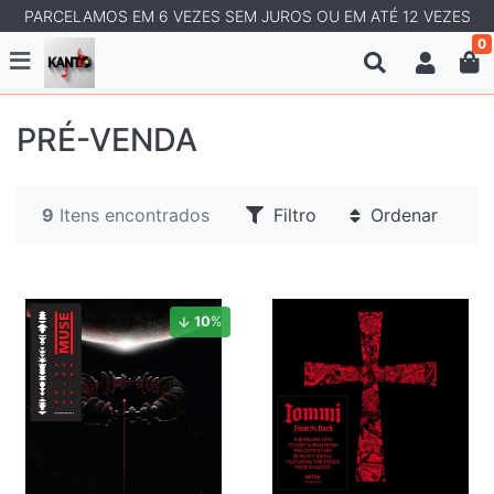
PARCELAMOS EM 6 VEZES SEM JUROS OU EM ATÉ 12 VEZES
0
PRÉ-VENDA
9
Itens encontrados
Filtro
Ordenar
10
%