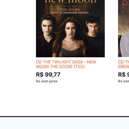
CD THE TWILIGHT SAGA - NEW
CD T
MOON THE SCORE (TSO)
BREA
SCOR
R$ 99,77
R$ 