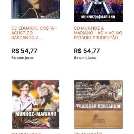
CD EDUARDO COSTA -
CD MUNHOZ &
ACÚSTICO -
MARIANO - AO VIVO NO
RASGANDO A
ESTÁDIO PRUDENTÃO
MADRUGADA
R$ 54,77
R$ 54,77