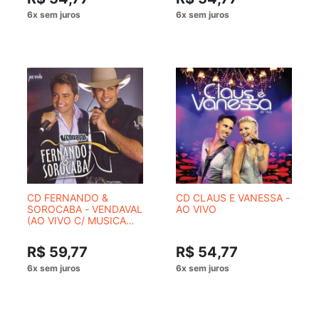
CD FERNANDO &
CD CLAUS E VANESSA -
SOROCABA - VENDAVAL
AO VIVO
(AO VIVO C/ MUSICA
PAGA PAU)
R$ 59,77
R$ 54,77