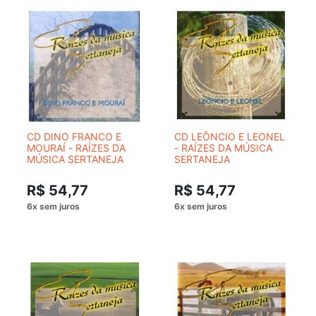
CD DINO FRANCO E
CD LEÔNCIO E LEONEL
MOURAÍ - RAÍZES DA
- RAÍZES DA MÚSICA
MÚSICA SERTANEJA
SERTANEJA
R$ 54,77
R$ 54,77