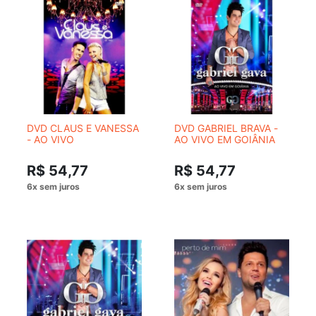
DVD CLAUS E VANESSA
DVD GABRIEL BRAVA -
- AO VIVO
AO VIVO EM GOIÂNIA
R$ 54,77
R$ 54,77