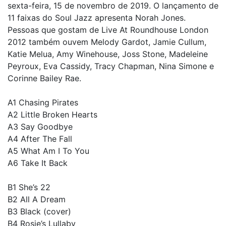
sexta-feira, 15 de novembro de 2019. O lançamento de
11 faixas do Soul Jazz apresenta Norah Jones.
Pessoas que gostam de Live At Roundhouse London
2012 também ouvem Melody Gardot, Jamie Cullum,
Katie Melua, Amy Winehouse, Joss Stone, Madeleine
Peyroux, Eva Cassidy, Tracy Chapman, Nina Simone e
Corinne Bailey Rae.
A1 Chasing Pirates
A2 Little Broken Hearts
A3 Say Goodbye
A4 After The Fall
A5 What Am I To You
A6 Take It Back
B1 She’s 22
B2 All A Dream
B3 Black (cover)
B4 Rosie’s Lullaby