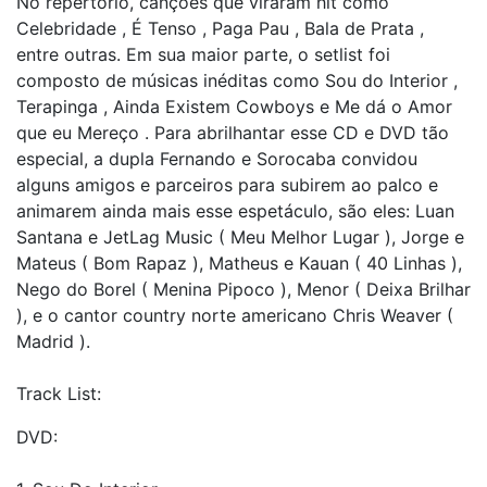
No repertório, canções que viraram hit como
Celebridade , É Tenso , Paga Pau , Bala de Prata ,
entre outras. Em sua maior parte, o setlist foi
composto de músicas inéditas como Sou do Interior ,
Terapinga , Ainda Existem Cowboys e Me dá o Amor
que eu Mereço . Para abrilhantar esse CD e DVD tão
especial, a dupla Fernando e Sorocaba convidou
alguns amigos e parceiros para subirem ao palco e
animarem ainda mais esse espetáculo, são eles: Luan
Santana e JetLag Music ( Meu Melhor Lugar ), Jorge e
Mateus ( Bom Rapaz ), Matheus e Kauan ( 40 Linhas ),
Nego do Borel ( Menina Pipoco ), Menor ( Deixa Brilhar
), e o cantor country norte americano Chris Weaver (
Madrid ).
Track List:
DVD: