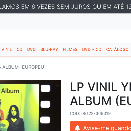
LAMOS EM 6 VEZES SEM JUROS OU EM ATÉ 12
VINIL
CD
DVD
BLU-RAY
FILMES
DVD + CD
CATÁLOGO
ES ALBUM (EUROPEU)
LP VINIL 
ALBUM (E
COD: 081227368319
Avise-me quando