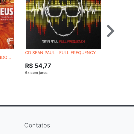
CD SEAN PAUL - FULL FREQUENCY
CD SÓ SU
NDO
R$ 54,
R$ 54,77
Contatos