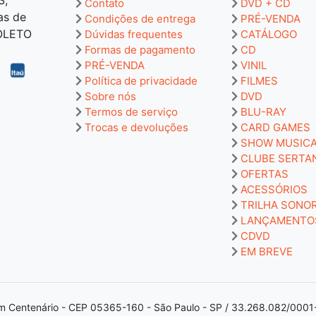
Contato
DVD + CD
as de
Condições de entrega
PRÉ-VENDA
BOLETO
Dúvidas frequentes
CATÁLOGO
Formas de pagamento
CD
PRÉ-VENDA
VINIL
Política de privacidade
FILMES
Sobre nós
DVD
Termos de serviço
BLU-RAY
Trocas e devoluções
CARD GAMES
SHOW MUSIC
CLUBE SERTA
OFERTAS
ACESSÓRIOS
TRILHA SONO
LANÇAMENTO
CDVD
EM BREVE
m Centenário - CEP 05365-160 - São Paulo - SP / 33.268.082/0001