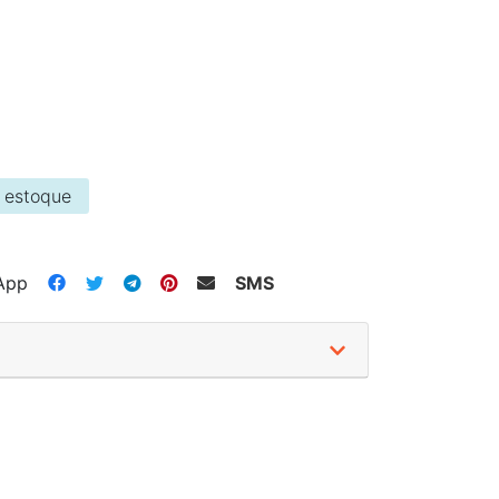
 estoque
App
SMS