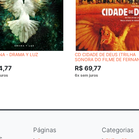
A - DRAMA Y LUZ
CD CIDADE DE DEUS (TRILHA
SONORA DO FILME DE FERNA
MEIRELLES)
4,77
R$ 69,77
Páginas
Categorias
S,