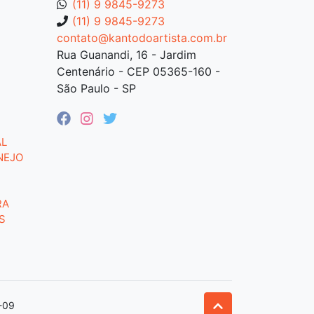
(11) 9 9845-9273
(11) 9 9845-9273
contato@kantodoartista.com.br
Rua Guanandi, 16 - Jardim
Centenário - CEP 05365-160 -
São Paulo - SP
AL
NEJO
RA
S
-09