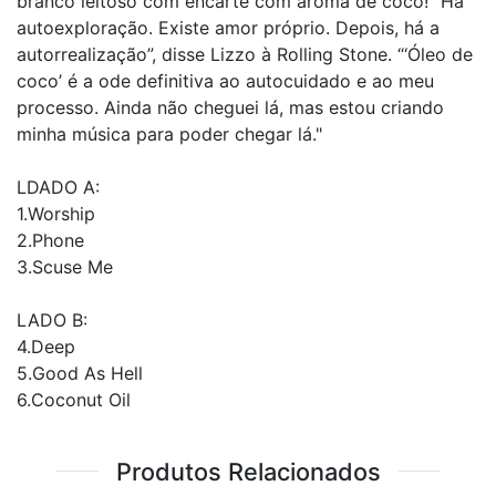
branco leitoso com encarte com aroma de coco! “Há
autoexploração. Existe amor próprio. Depois, há a
autorrealização”, disse Lizzo à Rolling Stone. “‘Óleo de
coco’ é a ode definitiva ao autocuidado e ao meu
processo. Ainda não cheguei lá, mas estou criando
minha música para poder chegar lá."
LDADO A:
1.Worship
2.Phone
3.Scuse Me
LADO B:
4.Deep
5.Good As Hell
6.Coconut Oil
Produtos Relacionados