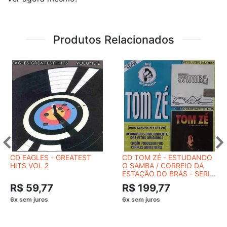
Produtos Relacionados
CD EAGLES - GREATEST
CD TOM ZÉ - ESTUDANDO
HITS VOL 2
O SAMBA / CORREIO DA
ESTAÇÃO DO BRÁS - SERIE
DOIS MOMENTOS
R$ 59,77
R$ 199,77