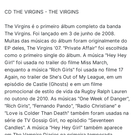
CD THE VIRGINS - THE VIRGINS
The Virgins é o primeiro álbum completo da banda
The Virgins. Foi lançado em 3 de junho de 2008.
Muitas das músicas do álbum foram originalmente do
EP deles, The Virgins '07. "Private Affair" foi escolhida
como o primeiro single do álbum. A música "Hey Hey
Girl" foi usada no trailer do filme Miss March,
enquanto a música "Rich Girls" foi usada no filme 17
Again, no trailer de She's Out of My League, em um
episódio de Castle (Ghosts) e em um filme
promocional de estilo de vida da Rugby Ralph Lauren
no outono de 2010. As músicas "One Week of Danger",
"Rich Girls", "Fernando Pando", "Radio Christiane" e
"Love is Colder Than Death" também foram usadas na
série de TV Gossip Girl, no episódio "Seventeen
Candles". A música "Hey Hey Girl" também aparece
em The Vampire Diaries na primeira temporada,