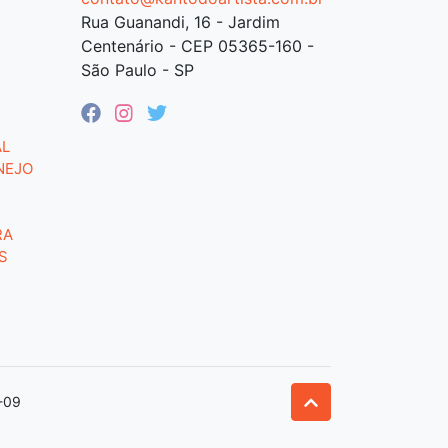
Rua Guanandi, 16 - Jardim
Centenário - CEP 05365-160 -
São Paulo - SP
AL
NEJO
RA
S
-09