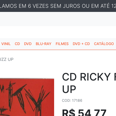
LAMOS EM 6 VEZES SEM JUROS OU EM ATÉ 12
VINIL
CD
DVD
BLU-RAY
FILMES
DVD + CD
CATÁLOGO
UZZ UP
CD RICKY 
UP
COD: 17186
R$ 54,77