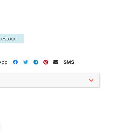
 estoque
App
SMS