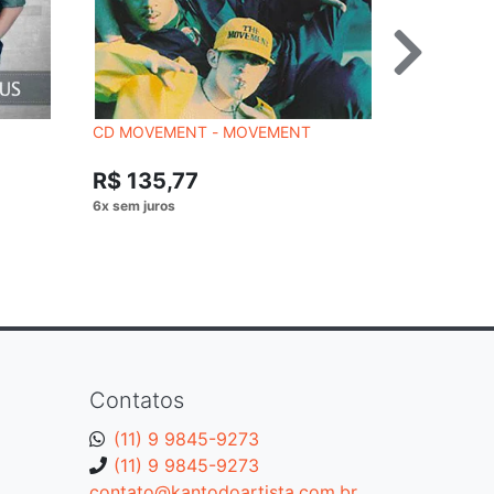
CD MOVEMENT - MOVEMENT
CD O RAPP
R$ 54,
R$ 135,77
Contatos
(11) 9 9845-9273
(11) 9 9845-9273
contato@kantodoartista.com.br