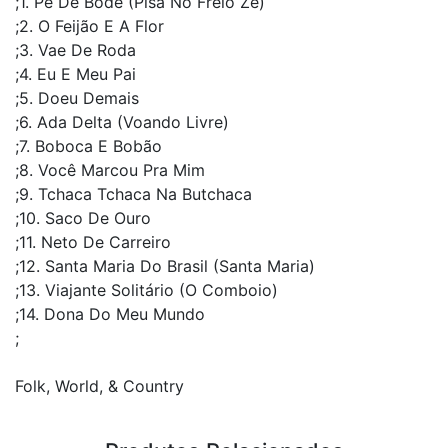
;1. Pé De Bode (Pisa No Freio Zé)
;2. O Feijão E A Flor
;3. Vae De Roda
;4. Eu E Meu Pai
;5. Doeu Demais
;6. Ada Delta (Voando Livre)
;7. Boboca E Bobão
;8. Você Marcou Pra Mim
;9. Tchaca Tchaca Na Butchaca
;10. Saco De Ouro
;11. Neto De Carreiro
;12. Santa Maria Do Brasil (Santa Maria)
;13. Viajante Solitário (O Comboio)
;14. Dona Do Meu Mundo
;
Folk, World, & Country