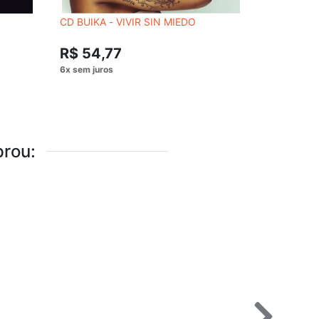
CD BUIKA - VIVIR SIN MIEDO
CD DANIEL
AO VIVO
R$ 54,77
R$ 54,
rou: