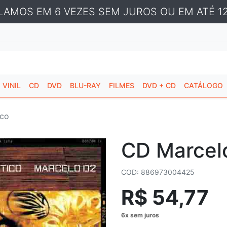
LAMOS EM 6 VEZES SEM JUROS OU EM ATÉ 12
VINIL
CD
DVD
BLU-RAY
FILMES
DVD + CD
CATÁLOGO
ico
CD Marcelo
COD: 886973004425
R$ 54,77