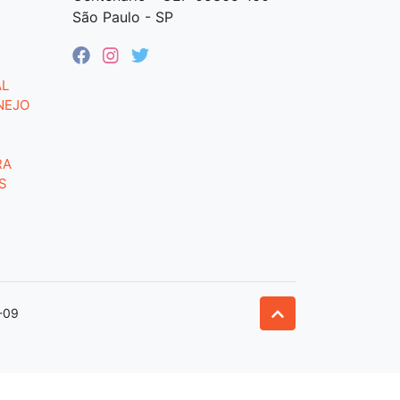
São Paulo - SP
AL
NEJO
RA
S
-09