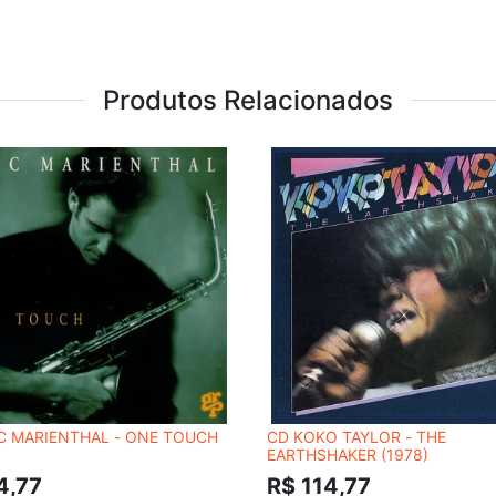
Produtos Relacionados
C MARIENTHAL - ONE TOUCH
CD KOKO TAYLOR - THE
EARTHSHAKER (1978)
4,77
R$ 114,77