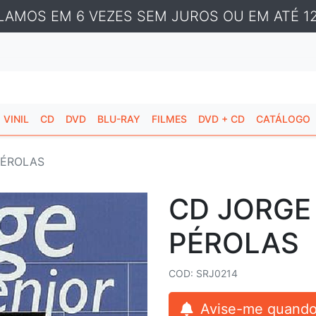
LAMOS EM 6 VEZES SEM JUROS OU EM ATÉ 12
VINIL
CD
DVD
BLU-RAY
FILMES
DVD + CD
CATÁLOGO
PÉROLAS
CD JORGE 
PÉROLAS
COD: SRJ0214
Avise-me quando