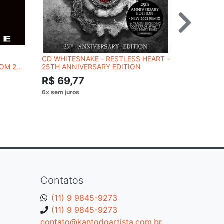
CD WHITESNAKE - RESTLESS HEART -
CD FATES 
COM 24
25TH ANNIVERSARY EDITION
R$ 54,
R$ 69,77
Contatos
(11) 9 9845-9273
(11) 9 9845-9273
contato@kantodoartista.com.br