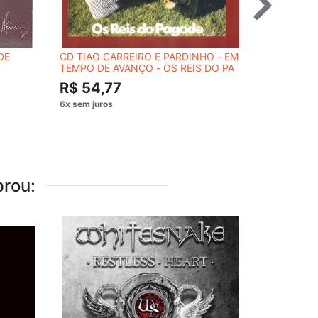
DE
CD TIAO CARREIRO E PARDINHO - EM
CD TIAO C
TEMPO DE AVANÇO - OS REIS DO PA
DO GADO
R$ 54,77
R$ 54,
rou: