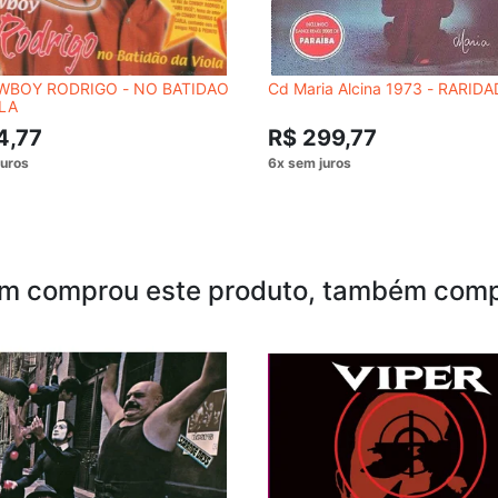
WBOY RODRIGO - NO BATIDAO
Cd Maria Alcina 1973 - RARIDA
LA
4,77
R$ 299,77
m comprou este produto, também comp