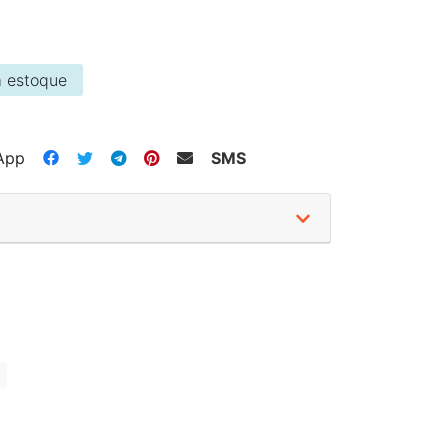
 estoque
App
SMS