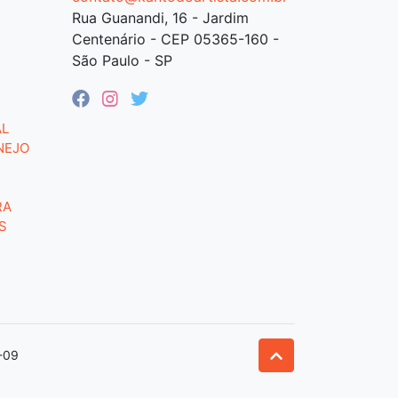
Rua Guanandi, 16 - Jardim
Centenário - CEP 05365-160 -
São Paulo - SP
AL
NEJO
RA
S
-09