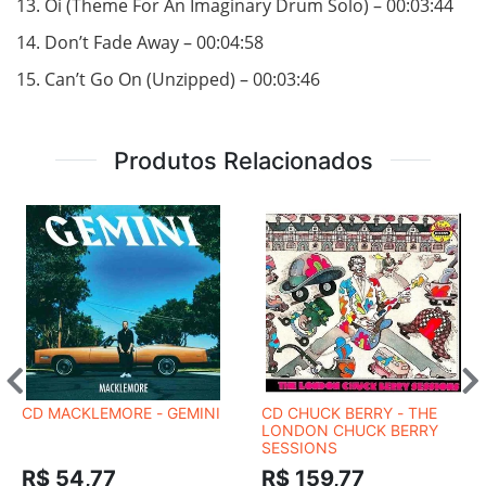
13. Oi (Theme For An Imaginary Drum Solo) – 00:03:44
14. Don’t Fade Away – 00:04:58
15. Can’t Go On (Unzipped) – 00:03:46
Produtos Relacionados
CD MACKLEMORE - GEMINI
CD CHUCK BERRY - THE
LONDON CHUCK BERRY
SESSIONS
R$ 54,77
R$ 159,77