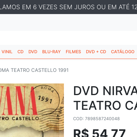
LAMOS EM 6 VEZES SEM JUROS OU EM ATÉ 12
VINIL
CD
DVD
BLU-RAY
FILMES
DVD + CD
CATÁLOGO
ROMA TEATRO CASTELLO 1991
DVD NIRVA
TEATRO C
COD: 7898587240048
R$ 54,77