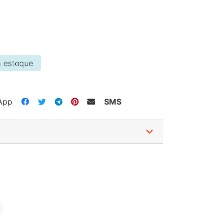
 estoque
App
SMS