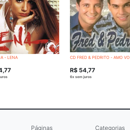
A - LENA
CD FRED & PEDRITO - AMO V
4,77
R$ 54,77
Páginas
Categorias