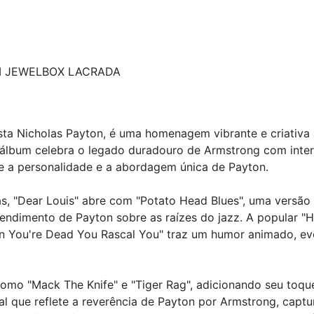
M JEWELBOX LACRADA
ista Nicholas Payton, é uma homenagem vibrante e criativa
te álbum celebra o legado duradouro de Armstrong com int
e a personalidade e a abordagem única de Payton.
, "Dear Louis" abre com "Potato Head Blues", uma versão 
endimento de Payton sobre as raízes do jazz. A popular "H
en You're Dead You Rascal You" traz um humor animado, ev
mo "Mack The Knife" e "Tiger Rag", adicionando seu toque
inal que reflete a reverência de Payton por Armstrong, capt