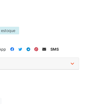
 estoque
App
SMS