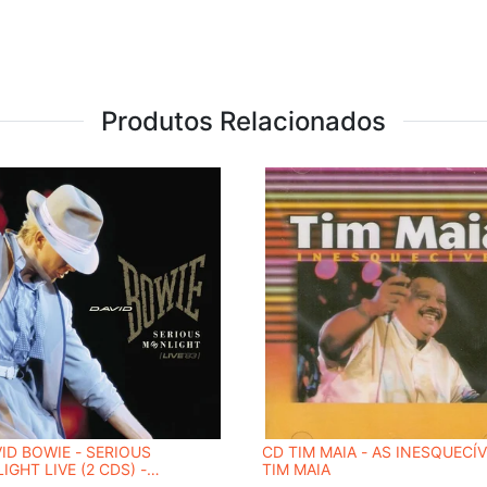
Produtos Relacionados
ID BOWIE - SERIOUS
CD TIM MAIA - AS INESQUECÍV
GHT LIVE (2 CDS) -
TIM MAIA
TER