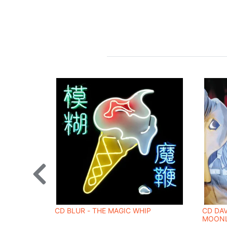
CD BLUR - THE MAGIC WHIP
CD DAV
MOONLI
REMAS