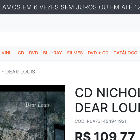
LAMOS EM 6 VEZES SEM JUROS OU EM ATÉ 12
VINIL
CD
DVD
BLU-RAY
FILMES
DVD + CD
CATÁLOGO
- DEAR LOUIS
CD NICHO
DEAR LOU
COD: PLA731454941921
R$ 109,77