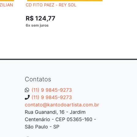
ZILIAN
CD FITO PAEZ - REY SOL
CD TONY 
R$ 54,
R$ 124,77
Contatos
(11) 9 9845-9273
(11) 9 9845-9273
contato@kantodoartista.com.br
Rua Guanandi, 16 - Jardim
Centenário - CEP 05365-160 -
São Paulo - SP