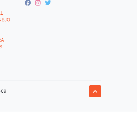
AL
NEJO
RA
S
-09