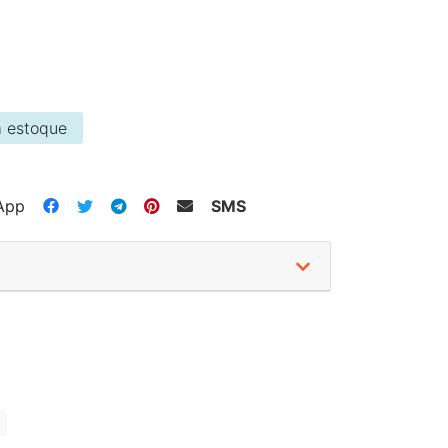
 estoque
App
SMS