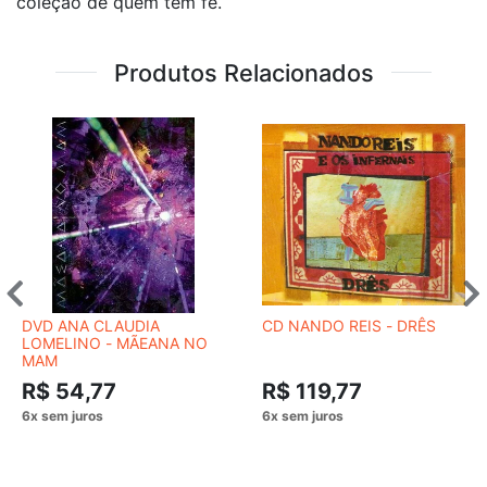
coleção de quem tem fé.
Produtos Relacionados
DVD ANA CLAUDIA
CD NANDO REIS - DRÊS
LOMELINO - MÃEANA NO
MAM
R$ 54,77
R$ 119,77