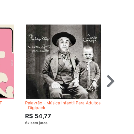
T
Palavrão - Música Infantil Para Adultos
CD MC GUI
- Digipack
R$ 54,
R$ 54,77