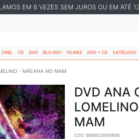
LAMOS EM 6 VEZES SEM JUROS OU EM ATÉ 12
VINIL
CD
DVD
BLU-RAY
FILMES
DVD + CD
CATÁLOGO
MELINO - MÃEANA NO MAM
DVD ANA 
LOMELINO
MAM
COD: 889853656998