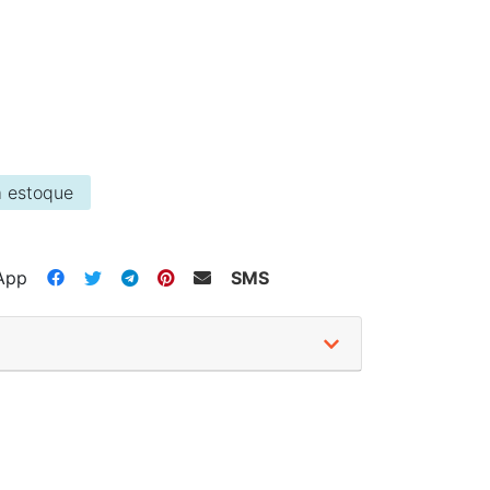
 estoque
App
SMS