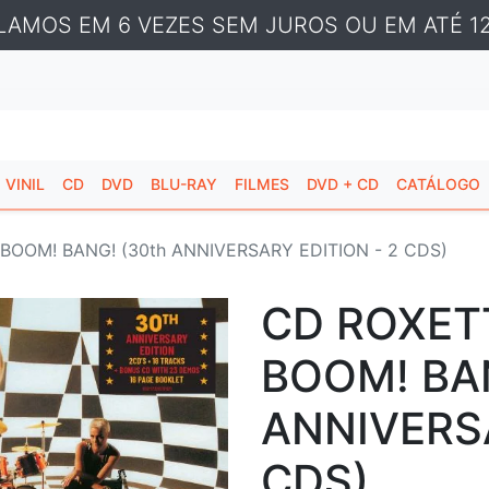
LAMOS EM 6 VEZES SEM JUROS OU EM ATÉ 12
VINIL
CD
DVD
BLU-RAY
FILMES
DVD + CD
CATÁLOGO
BOOM! BANG! (30th ANNIVERSARY EDITION - 2 CDS)
CD ROXET
BOOM! BAN
ANNIVERSA
CDS)