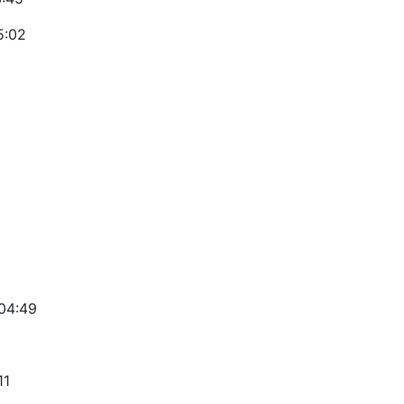
5:02
 04:49
11