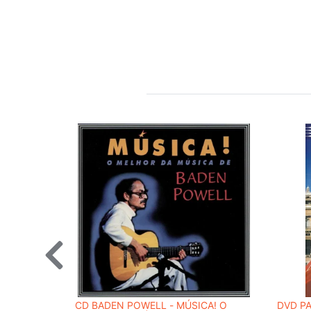
CD BADEN POWELL - MÚSICA! O
DVD PA