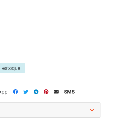
 estoque
App
SMS