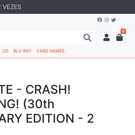
 VEZES
0
CD
BLU-RAY
CARD GAMES
TE - CRASH!
G! (30th
RY EDITION - 2