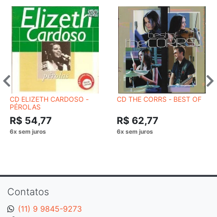
CD ELIZETH CARDOSO -
CD THE CORRS - BEST OF
PÉROLAS
R$ 54,77
R$ 62,77
Contatos
(11) 9 9845-9273