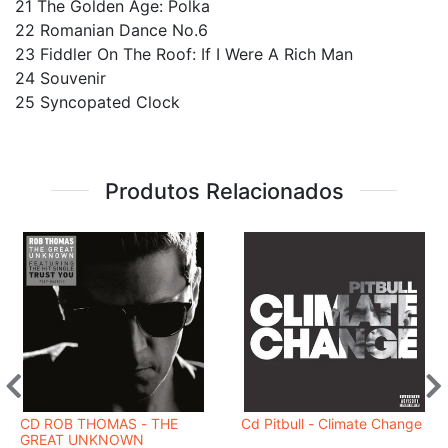
21 The Golden Age: Polka
22 Romanian Dance No.6
23 Fiddler On The Roof: If I Were A Rich Man
24 Souvenir
25 Syncopated Clock
Produtos Relacionados
CD ROB THOMAS - THE
Cd Pitbull - Climate Change
GREAT UNKNOWN