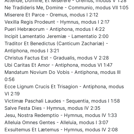
Attende, Domine, Et Miserere - Oremus, modus V 1:28
Ne Tradideris Me, Domine - Communio, modus VII 1:05
Miserere Et Parce - Oremus, modus I 2:12
Vexilla Regis Prodeunt - Hymnus, modus I 2:17
Pueri Hebræorum - Antiphona, modus I 4:22
Incipit Lamentatio Jeremiæ - Lamentatio 2:00
Traditor Et Benedictus (Canticum Zachariæ) -
Antiphona, modus I 3:21
Christus Factus Est - Gradualis, modus V 2:28
Ubi Caritas Et Amor - Antiphona, modus VI 1:47
Mandatum Novium Do Vobis - Antiphona, modus III
0:56
Ecce Lignum Crucis Et Trisagion - Antiphona, modus
VI 2:19
Victimæ Paschali Laudes - Sequentia, modus I 1:58
Salve Festa Dies - Hymnus, modus IV 2:35
Jesu, Nostra Redemptio - Hymnus, modus IV 1:33
Alleluia Omnes Gentes - Alleluia, modus I 3:07
Exsultemus Et Lætemus - Hymnus, modus IV 2:08