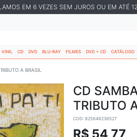
LAMOS EM 6 VEZES SEM JUROS OU EM ATÉ 12
VINIL
CD
DVD
BLU-RAY
FILMES
DVD + CD
CATÁLOGO
TRIBUTO A BRASIL
CD SAMBA 
TRIBUTO A
COD: 825646236527
R$ 54,77