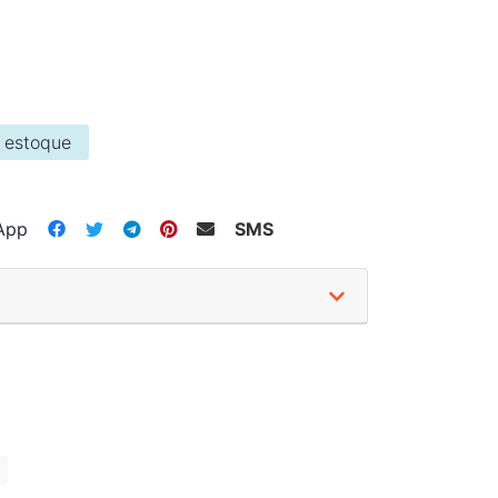
 estoque
App
SMS