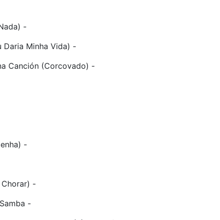
Nada) -
 Daria Minha Vida) -
Una Canción (Corcovado) -
enha) -
 Chorar) -
 Samba -