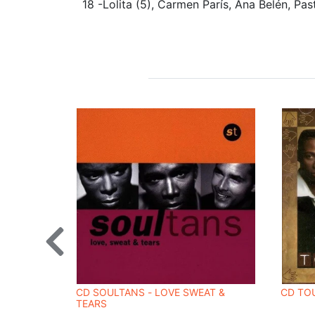
18 -Lolita (5), Carmen París, Ana Belén, Pas
CD SOULTANS - LOVE SWEAT &
CD TO
TEARS