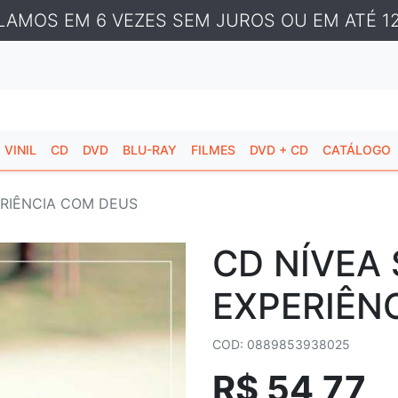
LAMOS EM 6 VEZES SEM JUROS OU EM ATÉ 12
VINIL
CD
DVD
BLU-RAY
FILMES
DVD + CD
CATÁLOGO
PERIÊNCIA COM DEUS
CD NÍVEA 
EXPERIÊN
COD: 0889853938025
R$ 54,77