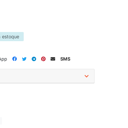
 estoque
App
SMS