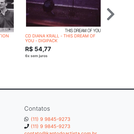
TION
CD DIANA KRALL - THIS DREAM OF
DVD ED SH
YOU - DIGIPACK
ROUNDHOU
R$ 54,77
R$ 54,
Contatos
(11) 9 9845-9273
(11) 9 9845-9273
contato@kantodoartista.com.br