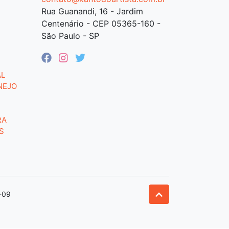
Rua Guanandi, 16 - Jardim
Centenário - CEP 05365-160 -
São Paulo - SP
AL
NEJO
RA
S
-09