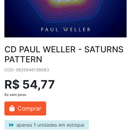
CD PAUL WELLER - SATURNS
PATTERN
COD: 0825646136063
R$ 54,77
Comprar
apenas
1
unidades em estoque