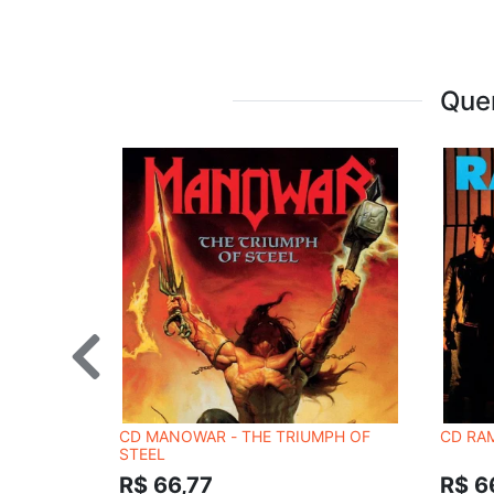
Que
CD MANOWAR - THE TRIUMPH OF
CD RA
STEEL
R$ 66,77
R$ 6