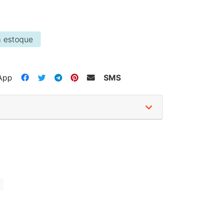
 estoque
App
SMS