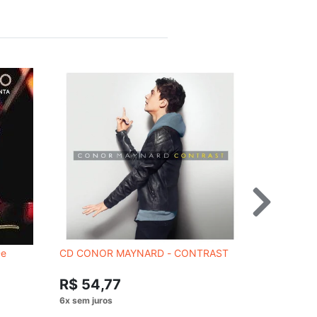
De
CD CONOR MAYNARD - CONTRAST
CD Carminh
R$ 54,
R$ 54,77