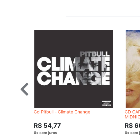
Cd Pitbull - Climate Change
CD CAR
MIDNI
R$ 54,77
R$ 6