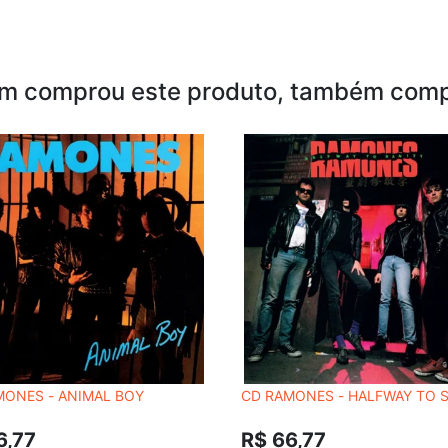
m comprou este produto, também comp
MONES - ANIMAL BOY
CD RAMONES - HALFWAY TO 
6,77
R$ 66,77