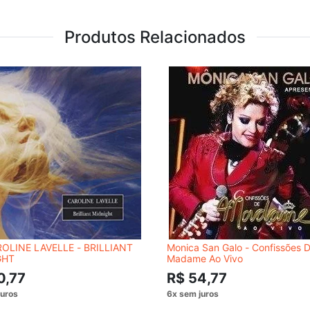
Produtos Relacionados
OLINE LAVELLE - BRILLIANT
Monica San Galo - Confissões 
GHT
Madame Ao Vivo
0,77
R$ 54,77