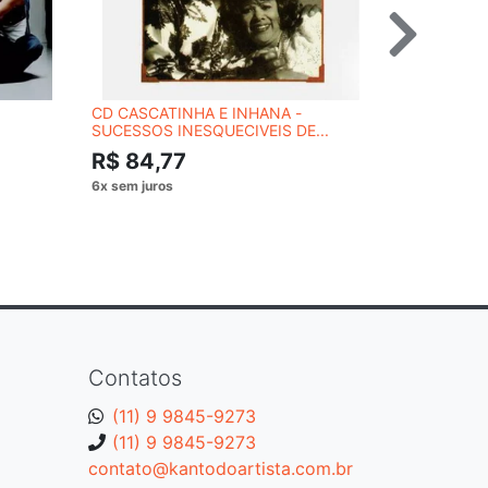
CD CASCATINHA E INHANA -
CD AVRIL 
SUCESSOS INESQUECIVEIS DE...
WATER
R$ 84,77
R$ 59,
Contatos
(11) 9 9845-9273
(11) 9 9845-9273
contato@kantodoartista.com.br