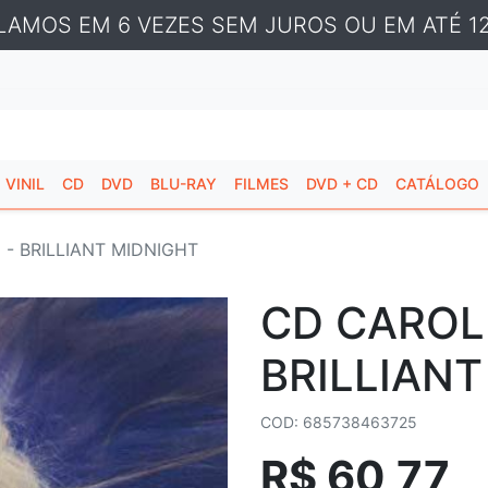
LAMOS EM 6 VEZES SEM JUROS OU EM ATÉ 12
VINIL
CD
DVD
BLU-RAY
FILMES
DVD + CD
CATÁLOGO
- BRILLIANT MIDNIGHT
CD CAROLI
BRILLIANT
COD: 685738463725
R$ 60,77