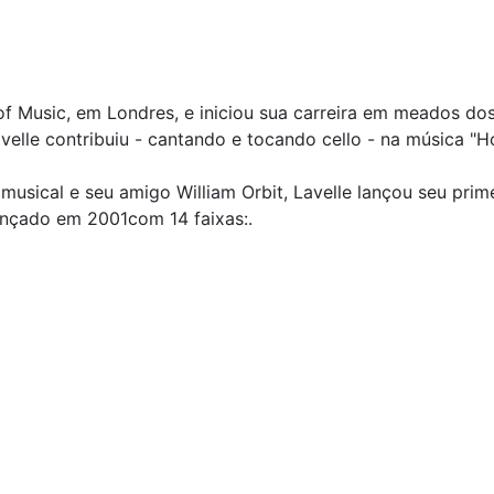
 of Music, em Londres, e iniciou sua carreira em meados 
lle contribuiu - cantando e tocando cello - na música "H
sical e seu amigo William Orbit, Lavelle lançou seu primei
lançado em 2001com 14 faixas:.