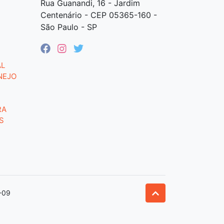
Rua Guanandi, 16 - Jardim
Centenário - CEP 05365-160 -
São Paulo - SP
AL
NEJO
RA
S
-09