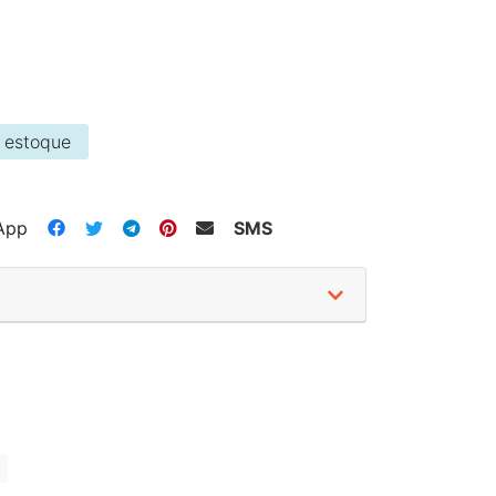
 estoque
App
SMS