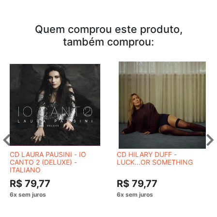
Quem comprou este produto,
também comprou:
CD LAURA PAUSINI - IO
CD HILARY DUFF -
CANTO 2 (DELUXE) -
LUCK...OR SOMETHING
ITALIANO
R$ 79,77
R$ 79,77