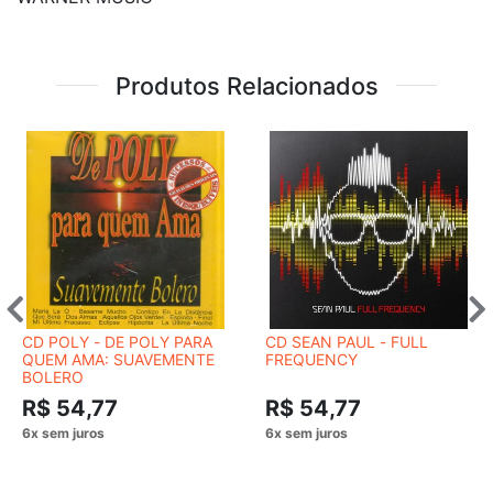
Produtos Relacionados
CD POLY - DE POLY PARA
CD SEAN PAUL - FULL
QUEM AMA: SUAVEMENTE
FREQUENCY
BOLERO
R$ 54,77
R$ 54,77