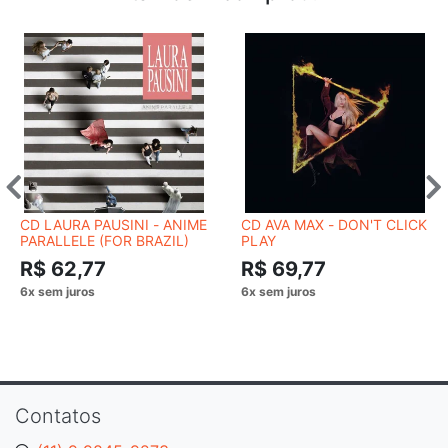
CD LAURA PAUSINI - ANIME
CD AVA MAX - DON'T CLICK
PARALLELE (FOR BRAZIL)
PLAY
R$ 62,77
R$ 69,77
Contatos