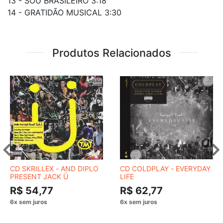
13 - SOU BRASILEIRO 3:18
14 - GRATIDÃO MUSICAL 3:30
Produtos Relacionados
CD SKRILLEX - AND DIPLO
CD COLDPLAY - EVERYDAY
PRESENT JACK Ü
LIFE
R$ 54,77
R$ 62,77