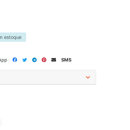
m estoque
App
SMS