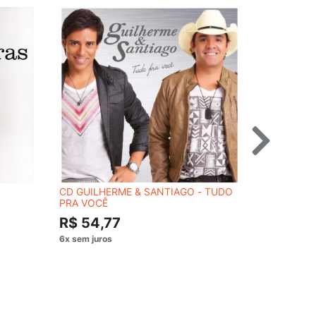
CD GUILHERME & SANTIAGO - TUDO
CD WILLIE
PRA VOCÊ
R$ 189,
R$ 54,77