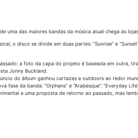
a de uma das maiores bandas da música atual chega às lojas
sical, o disco se divide em duas partes: “Sunrise” e “Suns
ssado: a foto da capa do projeto é baseada em outra, tira
ista Jonny Buckland.
úncio do álbum ganhou cartazes e outdoors ao redor mund
ova fase da banda: “Orphans” e “Arabesque”. “Everyday Lif
imental e uma proposta de retorno ao passado, mas lembr