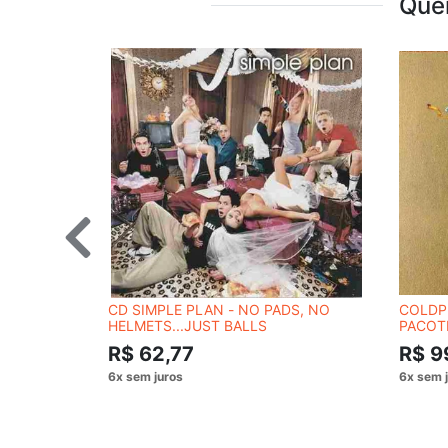
Que
CD SIMPLE PLAN - NO PADS, NO
COLDPL
HELMETS...JUST BALLS
PACOT
R$ 62,77
R$ 9