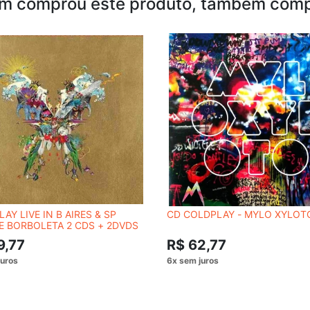
m comprou este produto, também comp
AY LIVE IN B AIRES & SP
CD COLDPLAY - MYLO XYLOT
E BORBOLETA 2 CDS + 2DVDS
9,77
R$ 62,77