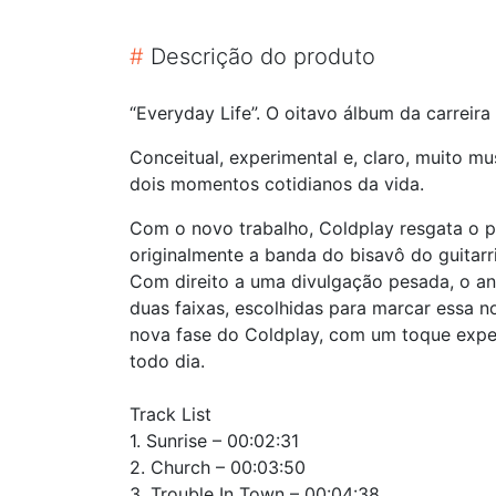
#
Descrição do produto
“Everyday Life”. O oitavo álbum da carreir
Conceitual, experimental e, claro, muito mu
dois momentos cotidianos da vida.
Com o novo trabalho, Coldplay resgata o pa
originalmente a banda do bisavô do guitarr
Com direito a uma divulgação pesada, o an
duas faixas, escolhidas para marcar essa n
nova fase do Coldplay, com um toque exper
todo dia.
Track List
1. Sunrise – 00:02:31
2. Church – 00:03:50
3. Trouble In Town – 00:04:38