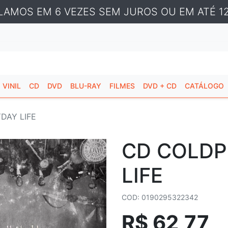
LAMOS EM 6 VEZES SEM JUROS OU EM ATÉ 12
VINIL
CD
DVD
BLU-RAY
FILMES
DVD + CD
CATÁLOGO
DAY LIFE
CD COLDP
LIFE
COD: 0190295322342
R$ 62,77