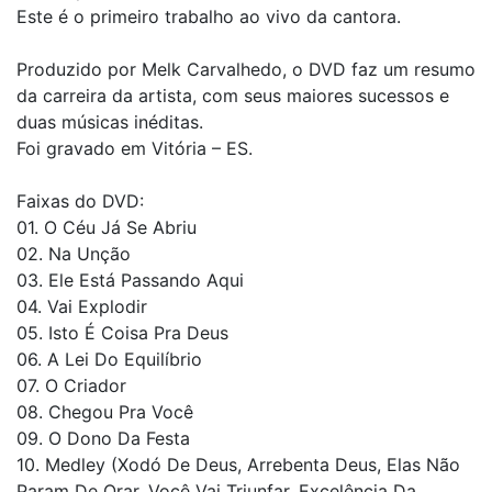
Este é o primeiro trabalho ao vivo da cantora.
Produzido por Melk Carvalhedo, o DVD faz um resumo
da carreira da artista, com seus maiores sucessos e
duas músicas inéditas.
Foi gravado em Vitória – ES.
Faixas do DVD:
01. O Céu Já Se Abriu
02. Na Unção
03. Ele Está Passando Aqui
04. Vai Explodir
05. Isto É Coisa Pra Deus
06. A Lei Do Equilíbrio
07. O Criador
08. Chegou Pra Você
09. O Dono Da Festa
10. Medley (Xodó De Deus, Arrebenta Deus, Elas Não
Param De Orar, Você Vai Triunfar, Excelência Da