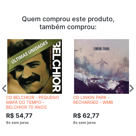
Quem comprou este produto,
também comprou:
CD BELCHIOR - PEQUENO
CD LINKIN PARK -
MAPA DO TEMPO -
RECHARGED - WMB
BELCHIOR 70 ANOS
R$ 54,77
R$ 62,77