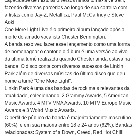
capacidade de misturar diversos ritmos torna- a versátil,
fazendo diversas parcerias ao longo de sua carreira com
artistas como Jay-Z, Metallica, Paul McCartney e Steve
Aoki.
One More Light Live é o primeiro álbum lançado após a
morte do amado vocalista Chester Bennington.
A banda resolveu fazer esse lançamento como uma forma
de homenagear o cantor e o álbum é uma versão ao vivo
da ultima turnê realizada quando Chester ainda estava na
banda. O disco conta com diversos sucessos de Linkin
Park além de diversas músicas do último disco que deu
nome a turnê “One More Light”.
Linkin Park é uma das bandas de rock mais relevantes da
atualidade, colecionando: 2 Grammy Awards, 5 American
Music Awards, 4 MTV VMA Awards, 10 MTV Europe Music
Awards e 3 Wolrd Music Awards.
O perfil de público da banda é majoritariamente masculino
(60%), e em sua maioria entre 18 e 24 anos (62%). Bandas
relacionadas: System of a Down, Creed, Red Hot Chilli