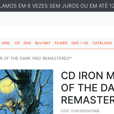
LAMOS EM 6 VEZES SEM JUROS OU EM ATÉ 12
VINIL
CD
DVD
BLU-RAY
FILMES
DVD + CD
CATÁLOGO
AR OF THE DARK 1992 REMASTERED*
CD IRON M
OF THE DA
REMASTE
COD: 0190295567668