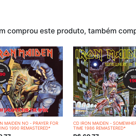
m comprou este produto, também comp
N MAIDEN NO - PRAYER FOR
CD IRON MAIDEN - SOMEWHER
YING 1990 REMASTERED*
TIME 1986 REMASTERED*