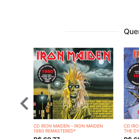
Que
CD IRON MAIDEN - IRON MAIDEN
CD IRO
1980 REMASTERED*
THE D