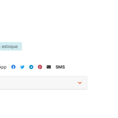
 estoque
App
SMS