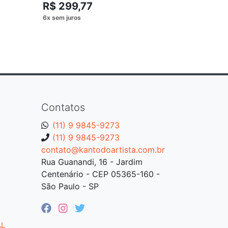
R$ 299,77
R$ 399
Contatos
(11) 9 9845-9273
(11) 9 9845-9273
contato@kantodoartista.com.br
Rua Guanandi, 16 - Jardim
Centenário - CEP 05365-160 -
São Paulo - SP
AL