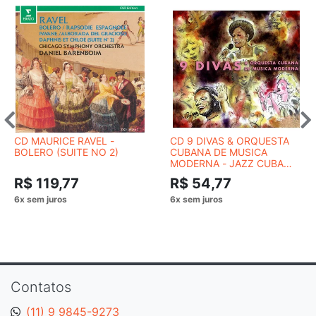
CD MAURICE RAVEL -
CD 9 DIVAS & ORQUESTA
BOLERO (SUITE NO 2)
CUBANA DE MUSICA
MODERNA - JAZZ CUBA
VOL. 9
R$ 119,77
R$ 54,77
Contatos
(11) 9 9845-9273