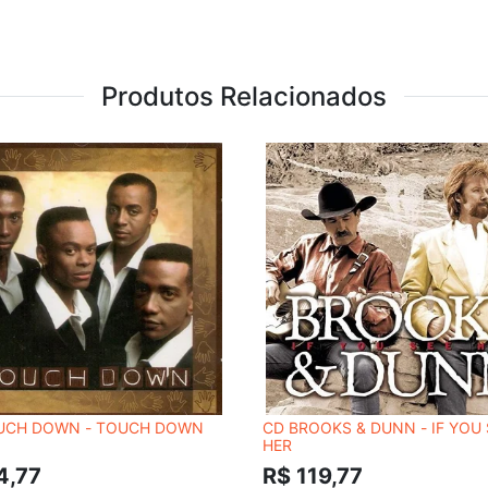
Produtos Relacionados
UCH DOWN - TOUCH DOWN
CD BROOKS & DUNN - IF YOU 
HER
4,77
R$ 119,77