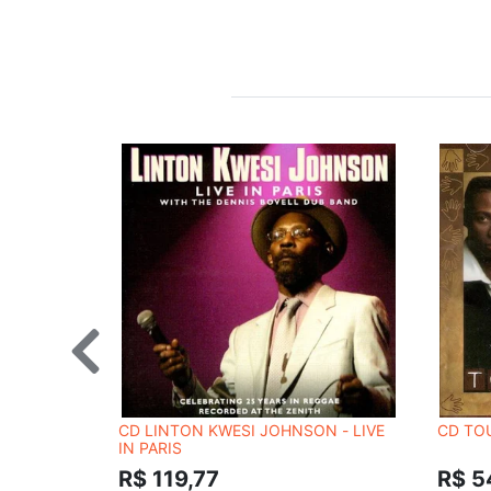
CD LINTON KWESI JOHNSON - LIVE
CD TO
IN PARIS
R$ 119,77
R$ 5