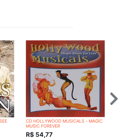
SEE
CD HOLLYWOOD MUSICALS - MAGIC
CD VAN HA
MUSIC FOREVER
R$ 62,
R$ 54,77