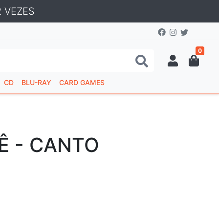
 VEZES
0
CD
BLU-RAY
CARD GAMES
Ê ‎- CANTO