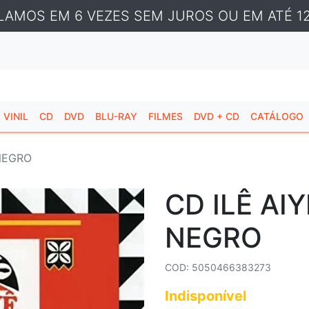
LAMOS EM 6 VEZES SEM JUROS OU EM ATÉ 12
VINIL
CD
DVD
BLU-RAY
FILMES
DVD + CD
CATÁLOGO
 NEGRO
CD ILÊ AIY
NEGRO
COD: 5050466383273
Indisponível