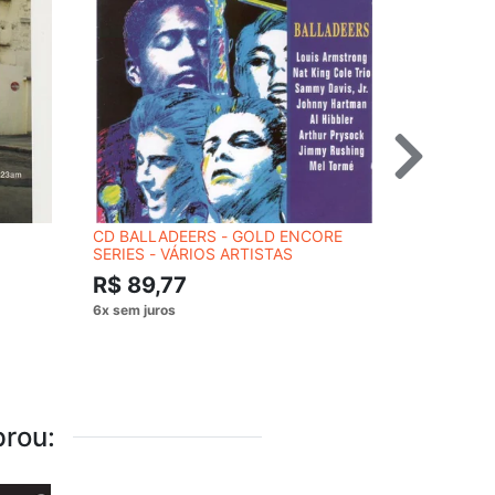
CD BALLADEERS - GOLD ENCORE
CD SORRI
SERIES - VÁRIOS ARTISTAS
PRO AMA
R$ 89,77
R$ 54,
rou: