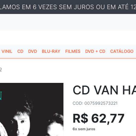
LAMOS EM 6 VEZES SEM JUROS OU EM ATÉ 12
VINIL
CD
DVD
BLU-RAY
FILMES
DVD + CD
CATÁLOGO
2
CD VAN H
COD: 0075992573221
R$ 62,77