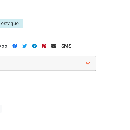
 estoque
App
SMS