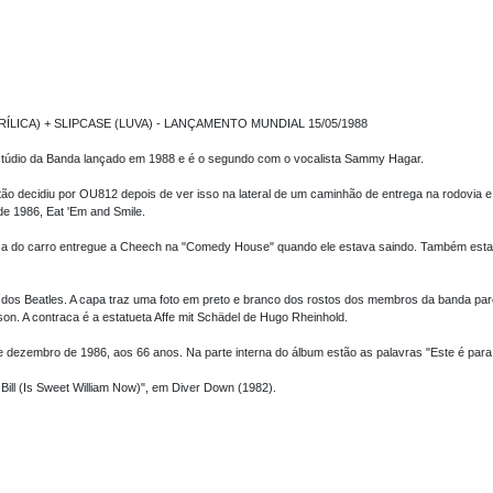
ICA) + SLIPCASE (LUVA) - LANÇAMENTO MUNDIAL 15/05/1988
stúdio da Banda lançado em 1988 e é o segundo com o vocalista Sammy Hagar.
então decidiu por OU812 depois de ver isso na lateral de um caminhão de entrega na rodovia 
de 1986, Eat 'Em and Smile.
a do carro entregue a Cheech na "Comedy House" quando ele estava saindo. Também estava
dos Beatles. A capa traz uma foto em preto e branco dos rostos dos membros da banda pa
n. A contraca é a estatueta Affe mit Schädel de Hugo Rheinhold.
e dezembro de 1986, aos 66 anos. Na parte interna do álbum estão as palavras "Este é para
Bill (Is Sweet William Now)", em Diver Down (1982).