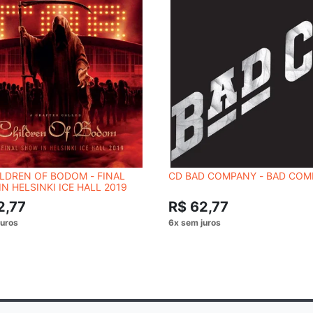
LDREN OF BODOM - FINAL
CD BAD COMPANY - BAD CO
N HELSINKI ICE HALL 2019
2,77
R$ 62,77