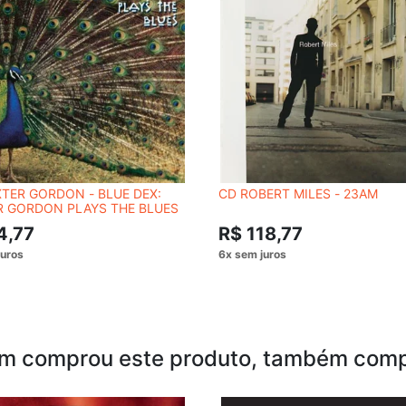
TER GORDON - BLUE DEX:
CD ROBERT MILES - 23AM
R GORDON PLAYS THE BLUES
4,77
R$ 118,77
m comprou este produto, também comp