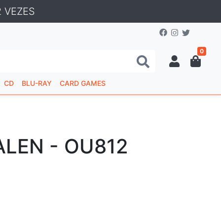
 VEZES
0
CD
BLU-RAY
CARD GAMES
ALEN - OU812