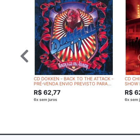
CD DOKKEN - BACK TO THE ATTACK -
CD CHI
PRÉ-VENDA ENVIO PREVISTO PARA
SHOW I
20/12/2023
R$ 62,77
R$ 6