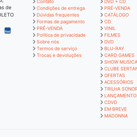
Contato
DVD + CD
as de
Condições de entrega
PRÉ-VENDA
BOLETO
Dúvidas frequentes
CATÁLOGO
Formas de pagamento
CD
PRÉ-VENDA
VINIL
Política de privacidade
FILMES
Sobre nós
DVD
Termos de serviço
BLU-RAY
Trocas e devoluções
CARD GAMES
SHOW MUSIC
CLUBE SERTA
OFERTAS
ACESSÓRIOS
TRILHA SONO
LANÇAMENTO
CDVD
EM BREVE
MADONNA