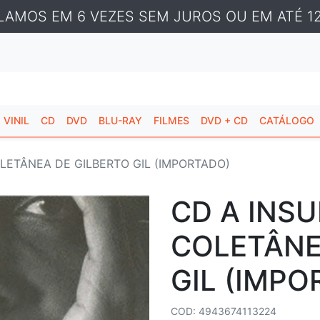
LAMOS EM 6 VEZES SEM JUROS OU EM ATÉ 12
VINIL
CD
DVD
BLU-RAY
FILMES
DVD + CD
CATÁLOGO
LETÂNEA DE GILBERTO GIL (IMPORTADO)
CD A INS
COLETÂNE
GIL (IMPO
COD: 4943674113224