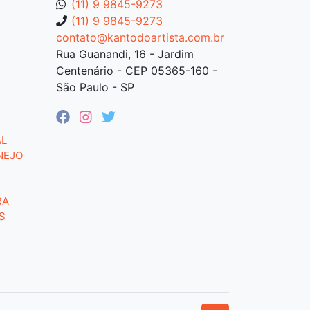
(11) 9 9845-9273
(11) 9 9845-9273
contato@kantodoartista.com.br
Rua Guanandi, 16 - Jardim
Centenário - CEP 05365-160 -
São Paulo - SP
AL
NEJO
RA
S