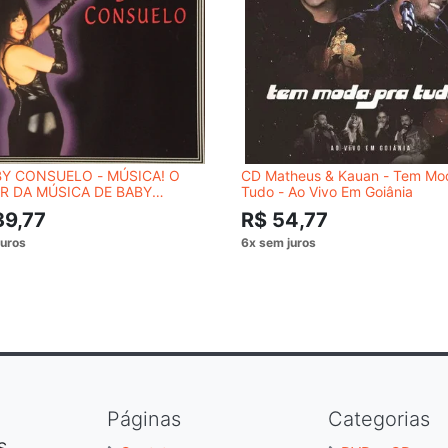
Y CONSUELO - MÚSICA! O
CD Matheus & Kauan - Tem Mo
R DA MÚSICA DE BABY
Tudo - Ao Vivo Em Goiânia
ELO
39,77
R$ 54,77
Páginas
Categorias
S,