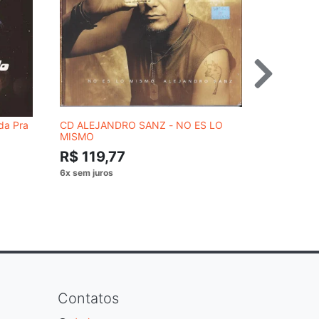
da Pra
CD ALEJANDRO SANZ - NO ES LO
CD NATIVA
MISMO
SÃO PAULO
R$ 119,77
R$ 89,
Contatos