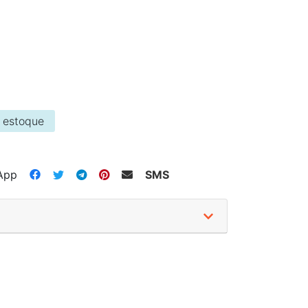
 estoque
App
SMS