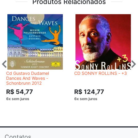
Produtos Relacionados
Cd Gustavo Dudamel
CD SONNY ROLLINS - +3
Dances And Waves -
Schonbrunn 2012
R$ 54,77
R$ 124,77
Contatos