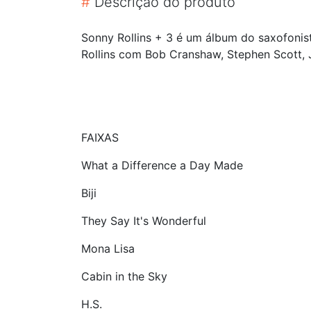
#
Descrição do produto
Sonny Rollins + 3 é um álbum do saxofonis
Rollins com Bob Cranshaw, Stephen Scott, 
FAIXAS
What a Difference a Day Made
Biji
They Say It's Wonderful
Mona Lisa
Cabin in the Sky
H.S.