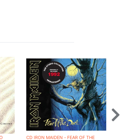
 O
CD IRON MAIDEN - FEAR OF THE
CD JIM BR