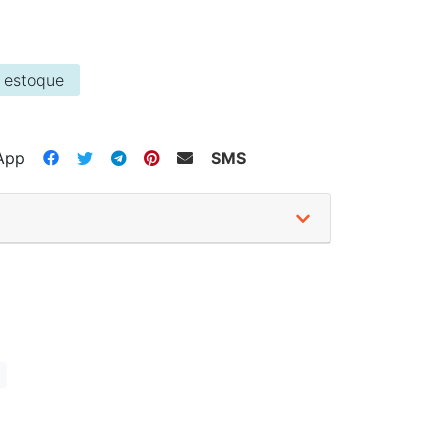
 estoque
App
SMS