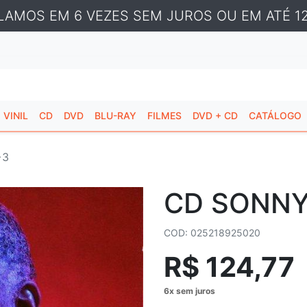
LAMOS EM 6 VEZES SEM JUROS OU EM ATÉ 12
VINIL
CD
DVD
BLU-RAY
FILMES
DVD + CD
CATÁLOGO
+3
CD SONNY
COD: 025218925020
R$ 124,77