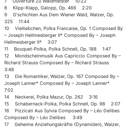
7 Ouvertüre Zu Waldmeister 10:22
8 Klipp-Klapp, Galopp, Op. 466 2:20
9 G'schichten Aus Dem Wiener Wald, Walzer, Op.
325 11:44
10 Vielliebchen, Polka Francaise, Op. 1 Composed By
– Joseph Hellmesberger II* Composed By – Joseph
Hellmesberger II* 3:07
11 Bouquet-Polka, Polka Schnell, Op. 188 1:47
12 Mondscheinmusik Aus Capriccio Composed By –
Richard Strauss Composed By – Richard Strauss
3:48
13 Die Romantiker, Walzer, Op. 167 Composed By –
Joseph Lanner* Composed By – Joseph Lanner*
7:02
14 Neckerei, Polka Mazur, Op. 262 3:16
15 Schabernack-Polka, Polka Schnell, Op. 98 2:07
16 Pizzicati Aus Sylvia Composed By – Léo Delibes
Composed By – Léo Delibes 3:49
17 Geheime Anziehungskräfte (Dynamiden), Walzer,