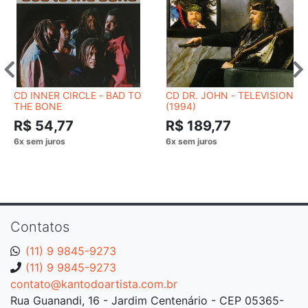
CD INNER CIRCLE - BAD TO
CD DR. JOHN - TELEVISION
THE BONE
(1994)
R$ 54,77
R$ 189,77
Contatos
(11) 9 9845-9273
(11) 9 9845-9273
contato@kantodoartista.com.br
Rua Guanandi, 16 - Jardim Centenário - CEP 05365-