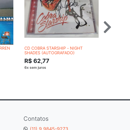
ARREN
CD COBRA STARSHIP - NIGHT
CD MADON
SHADES (AUTOGRAFADO)
(STANDARD
R$ 62,77
R$ 88,
Contatos
(11) 9 9845-9273