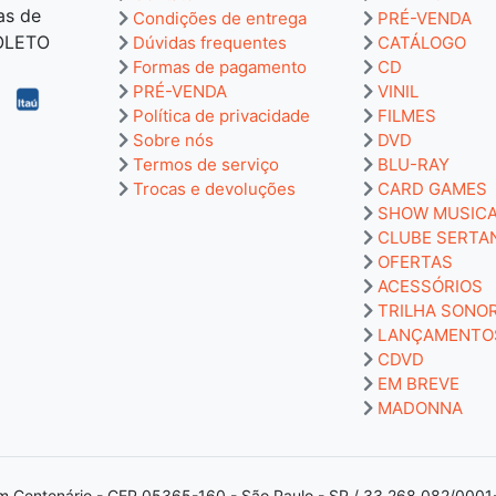
as de
Condições de entrega
PRÉ-VENDA
BOLETO
Dúvidas frequentes
CATÁLOGO
Formas de pagamento
CD
PRÉ-VENDA
VINIL
Política de privacidade
FILMES
Sobre nós
DVD
Termos de serviço
BLU-RAY
Trocas e devoluções
CARD GAMES
SHOW MUSIC
CLUBE SERTA
OFERTAS
ACESSÓRIOS
TRILHA SONO
LANÇAMENTO
CDVD
EM BREVE
MADONNA
m Centenário - CEP 05365-160 - São Paulo - SP / 33.268.082/0001