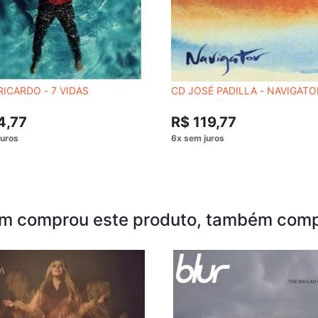
RICARDO - 7 VIDAS
CD JOSÉ PADILLA - NAVIGATO
4,77
R$ 119,77
m comprou este produto, também comp