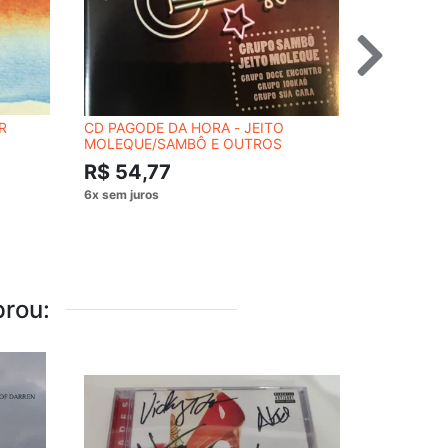
R
CD PAGODE DA HORA - JEITO
CD STORMZ
MOLEQUE/SAMBÔ E OUTROS
R$ 54,
R$ 54,77
rou: