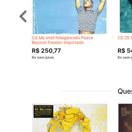
Cd Me shell Ndegéocello Peace
CD ZE 
Beyond Passion Importado
R$ 250,77
R$ 5
Que