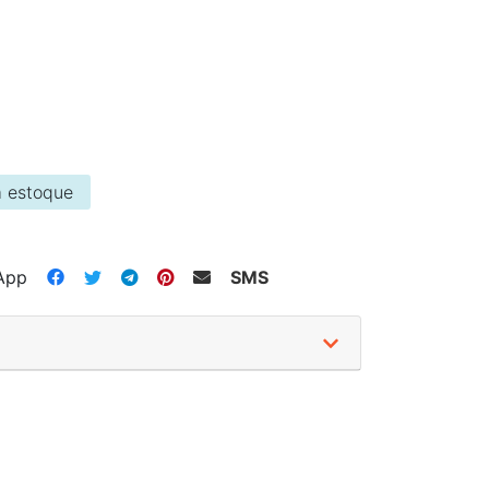
 estoque
App
SMS