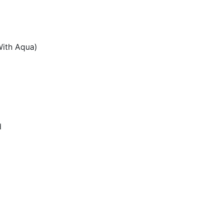
With Aqua)
d