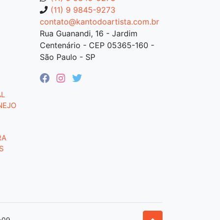
(11) 9 9845-9273
contato@kantodoartista.com.br
Rua Guanandi, 16 - Jardim
Centenário - CEP 05365-160 -
São Paulo - SP
AL
NEJO
RA
S
-09