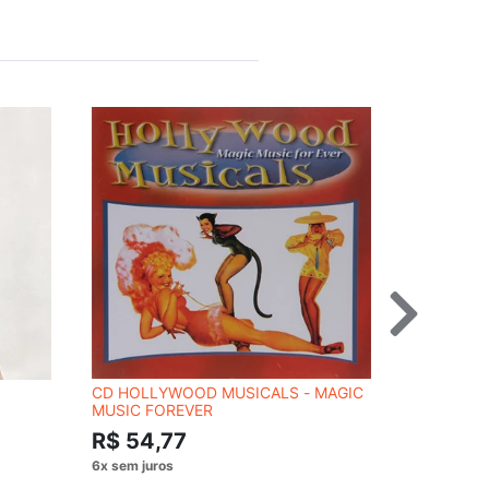
CD HOLLYWOOD MUSICALS - MAGIC
BLU-RAY 
MUSIC FOREVER
CAETANO V
TOM JOBI
R$ 54,77
R$ 54,