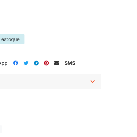
 estoque
App
SMS