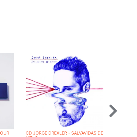
FOUR
CD JORGE DREXLER - SALVAVIDAS DE
CD ALTO A