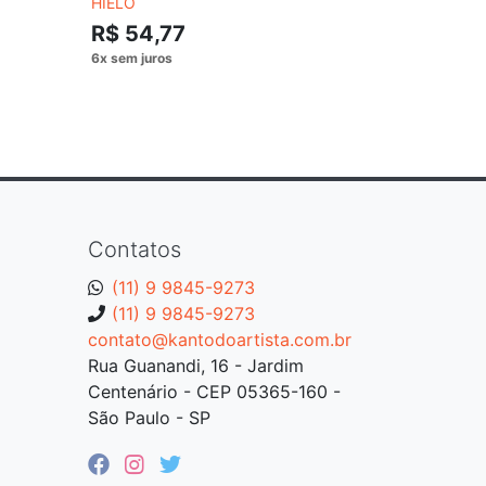
HIELO
2 (TRILHA
R$ 54,77
R$ 54,
Contatos
(11) 9 9845-9273
(11) 9 9845-9273
contato@kantodoartista.com.br
Rua Guanandi, 16 - Jardim
Centenário - CEP 05365-160 -
São Paulo - SP