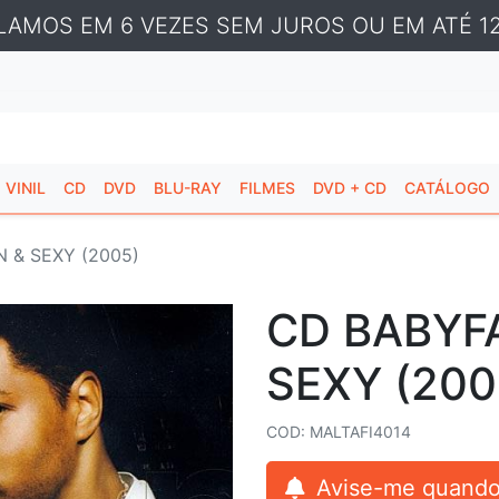
LAMOS EM 6 VEZES SEM JUROS OU EM ATÉ 12
VINIL
CD
DVD
BLU-RAY
FILMES
DVD + CD
CATÁLOGO
 & SEXY (2005)
CD BABYF
SEXY (200
COD: MALTAFI4014
Avise-me quando