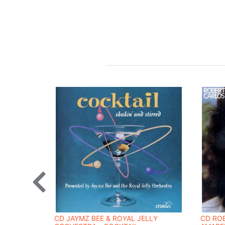
CD JAYMZ BEE & ROYAL JELLY
CD ROB