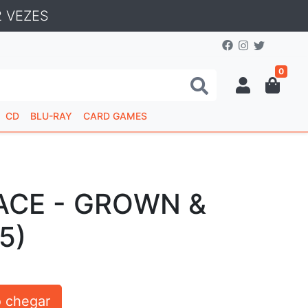
 VEZES
0
CD
BLU-RAY
CARD GAMES
ACE - GROWN &
5)
 chegar