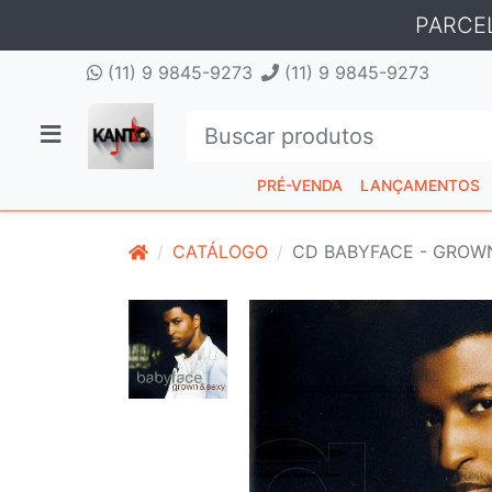
PARCE
(11) 9 9845-9273
(11) 9 9845-9273
PRÉ-VENDA
LANÇAMENTOS
CATÁLOGO
CD BABYFACE - GROWN